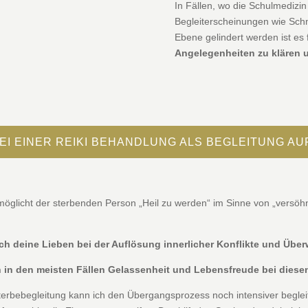
In Fällen, wo die Schulmedizi
Begleiterscheinungen wie Sch
Ebene gelindert werden ist es 
Angelegenheiten zu klären 
EI EINER REIKI BEHANDLUNG ALS BEGLEITUNG A
öglicht der sterbenden Person „Heil zu werden“ im Sinne von „versöhne
 ich deine Lieben bei der Auflösung innerlicher Konflikte und Üb
ch in den meisten Fällen Gelassenheit und Lebensfreude bei dies
erbebegleitung kann ich den Übergangsprozess noch intensiver beglei