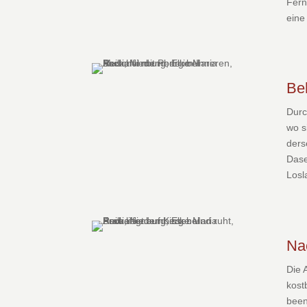
Fern
eine
Be
Durc
wo s
ders
Dase
Losl
Na
Die 
kost
been