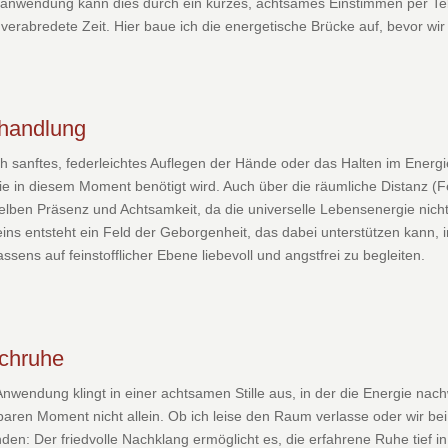
anwendung kann dies durch ein kurzes, achtsames Einstimmen per Tele
 verabredete Zeit. Hier baue ich die energetische Brücke auf, bevor wir
handlung
h sanftes, federleichtes Auflegen der Hände oder das Halten im Energie
ie in diesem Moment benötigt wird. Auch über die räumliche Distanz (F
elben Präsenz und Achtsamkeit, da die universelle Lebensenergie nicht
ins entsteht ein Feld der Geborgenheit, das dabei unterstützen kann,
assens auf feinstofflicher Ebene liebevoll und angstfrei zu begleiten.
chruhe
Anwendung klingt in einer achtsamen Stille aus, in der die Energie nac
baren Moment nicht allein. Ob ich leise den Raum verlasse oder wir be
den: Der friedvolle Nachklang ermöglicht es, die erfahrene Ruhe tief in