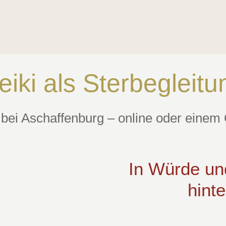
HOME
THERAPIE
REIKI
KURSE
ÜBER MICH
eiki als Sterbegleitu
 bei Aschaffenburg – online oder einem 
In Würde un
hinte