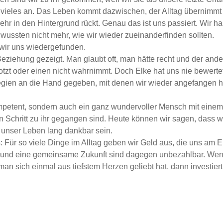
 vieles an. Das Leben kommt dazwischen, der Alltag übernimm
hr in den Hintergrund rückt. Genau das ist uns passiert. Wir
wussten nicht mehr, wie wir wieder zueinanderfinden sollten.
wir uns wiedergefunden.
eziehung gezeigt. Man glaubt oft, man hätte recht und der ande
motzt oder einen nicht wahrnimmt. Doch Elke hat uns nie bewertet 
egien an die Hand gegeben, mit denen wir wieder angefangen h
 kompetent, sondern auch ein ganz wundervoller Mensch mit eine
en Schritt zu ihr gegangen sind. Heute können wir sagen, dass
h unser Leben lang dankbar sein.
 Für so viele Dinge im Alltag geben wir Geld aus, die uns am E
ft und eine gemeinsame Zukunft sind dagegen unbezahlbar. We
man sich einmal aus tiefstem Herzen geliebt hat, dann investiert