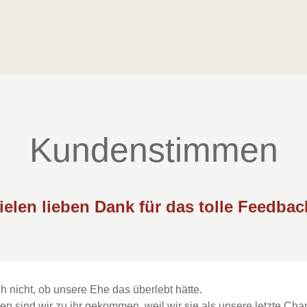
HOME
THERAPIE
REIKI
KURSE
ÜBER MICH
Kundenstimmen
ielen lieben Dank für das tolle Feedbac
h nicht, ob unsere Ehe das überlebt hätte.
en sind wir zu ihr gekommen, weil wir sie als unsere letzte C